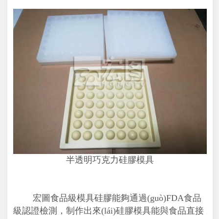
半透明巧克力硅膠模具
宏圖食品級模具硅膠能夠通過(guò)FDA食品
級認證檢測，制作出來(lái)硅膠模具能與食品直接